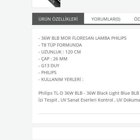
ÜRÜN ÖZELLIKLERI
YORUMLAR
(0)
ÖD
- 36W BLB MOR FLORESAN LAMBA PHILIPS
- T8 TÜP FORMUNDA
- UZUNLUK : 120 CM
- ÇAP : 26 MM
- G13 DUY
- PHILIPS
- KULLANIM YERLERİ :
Philips TL-D 36W BLB - 36W Black Light Blue BLB M
İzi Tespit , UV Sanat Eserleri Kontrol , UV Doku