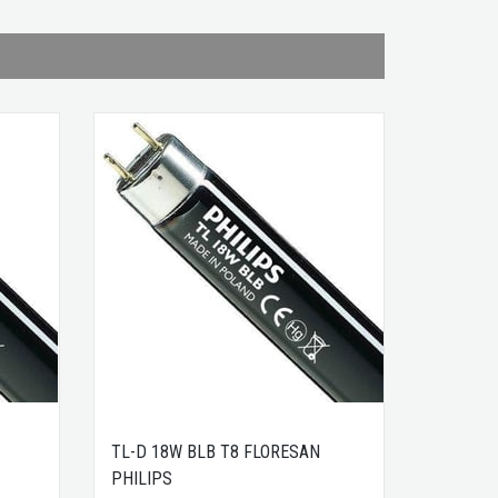
TL-D 18W BLB T8 FLORESAN
TL-D 18
PHILIPS
PHILIPS