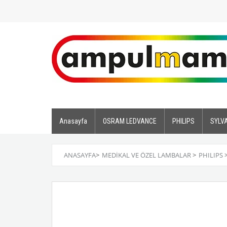
Anasayfa
OSRAM LEDVANCE
PHILIPS
SYLV
ANASAYFA
>
MEDİKAL VE ÖZEL LAMBALAR
>
PHILIPS