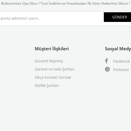
Bültenimize Üye Olun ! Tüm İndirim ve Fırsatlardan İlk Sizin Haberiniz Olsun !
GÖNDER
Müşteri İlişkileri
Sosyal Med
Güvenli Alışveriş
Facebook
Garanti ve İade Şartları
Pinterest
Sıkça Sorulan Sorular
Gizlilik Şartları