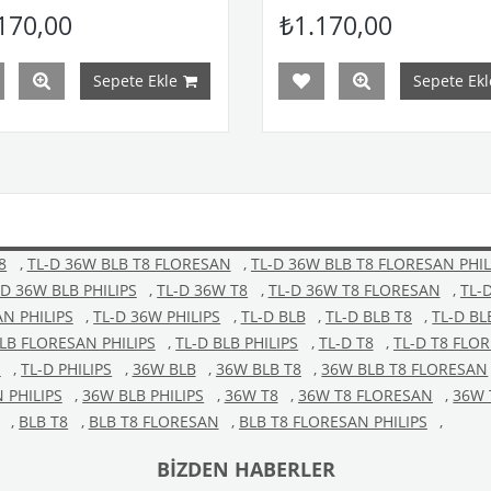
170,00
₺1.170,00
Sepete Ekle
Sepete Ekl
8
,
TL-D 36W BLB T8 FLORESAN
,
TL-D 36W BLB T8 FLORESAN PHIL
-D 36W BLB PHILIPS
,
TL-D 36W T8
,
TL-D 36W T8 FLORESAN
,
TL-
N PHILIPS
,
TL-D 36W PHILIPS
,
TL-D BLB
,
TL-D BLB T8
,
TL-D BL
BLB FLORESAN PHILIPS
,
TL-D BLB PHILIPS
,
TL-D T8
,
TL-D T8 FLO
S
,
TL-D PHILIPS
,
36W BLB
,
36W BLB T8
,
36W BLB T8 FLORESAN
 PHILIPS
,
36W BLB PHILIPS
,
36W T8
,
36W T8 FLORESAN
,
36W 
,
BLB T8
,
BLB T8 FLORESAN
,
BLB T8 FLORESAN PHILIPS
,
BIZDEN HABERLER