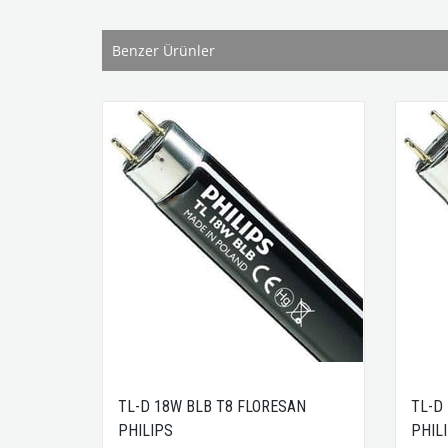
Benzer Ürünler
AN
TL-D 18W BLB T8 FLORESAN
TL-D
PHILIPS
PHIL