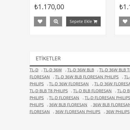
₺1.170,00
₺1.
Ekle
Sepete Ekle
ETIKETLER
TL-D
,
TL-D 36W
,
TL-D 36W BLB
,
TL-D 36W BLB T
FLORESAN
,
TL-D 36W BLB FLORESAN PHILIPS
,
TL
PHILIPS
,
TL-D 36W FLORESAN
,
TL-D 36W FLORESA
TL-D BLB T8 PHILIPS
,
TL-D BLB FLORESAN
,
TL-D 
PHILIPS
,
TL-D FLORESAN
,
TL-D FLORESAN PHILIP
PHILIPS
,
36W BLB FLORESAN
,
36W BLB FLORESAN
FLORESAN
,
36W FLORESAN PHILIPS
,
36W PHILIPS