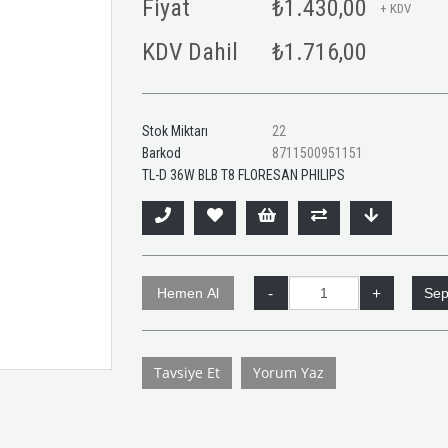
Fiyat
₺1.430,00
+ KDV
KDV Dahil
₺1.716,00
Stok Miktarı
22
Barkod
8711500951151
TL-D 36W BLB T8 FLORESAN PHILIPS
Tavsiye Et
Yorum Yaz