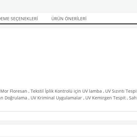
EME SEÇENEKLERI
ÜRÜN ÖNERILERI
or Floresan , Tekstil İplik Kontrolü için UV lamba , UV Sızıntı Tesp
man Doğrulama , UV Kriminal Uygulamalar , UV Kemirgen Tespit , Sah