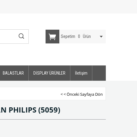
Sepetim
0
Ürün
BALASTLAR
DİSPLAY ÜRÜNLER
İletişim
< < Önceki Sayfaya Dön
AN PHILIPS
(5059)