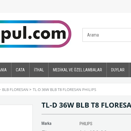
ANIA
CATA
İTHAL
MEDİKAL VE ÖZEL LAMBALAR
DUYLAR
>
BLB FLORESAN
>
TL-D 36W BLB T8 FLORESAN PHILIPS
TL-D 36W BLB T8 FLORES
Marka
PHILIPS