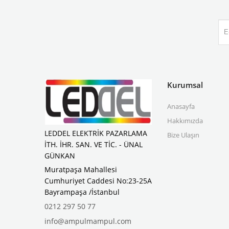
Kurumsal
Anasayfa
Hakkımızda
LEDDEL ELEKTRİK PAZARLAMA
Bize Ulaşın
İTH. İHR. SAN. VE TİC. - ÜNAL
GÜNKAN
Muratpaşa Mahallesi
Cumhuriyet Caddesi No:23-25A
Bayrampaşa /İstanbul
0212 297 50 77
info@ampulmampul.com