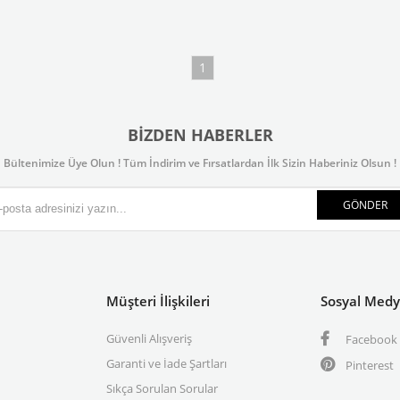
1
BIZDEN HABERLER
Bültenimize Üye Olun ! Tüm İndirim ve Fırsatlardan İlk Sizin Haberiniz Olsun !
GÖNDER
Müşteri İlişkileri
Sosyal Med
Güvenli Alışveriş
Facebook
Garanti ve İade Şartları
Pinterest
Sıkça Sorulan Sorular