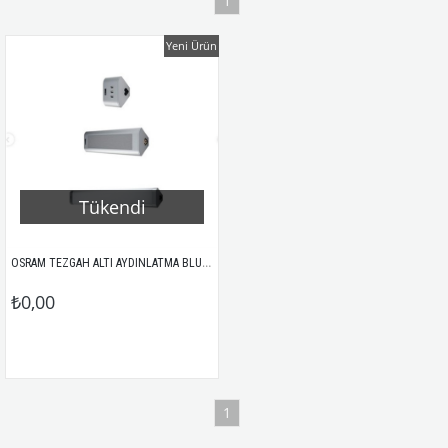
1
Yeni Ürün
Tükendi
OSRAM TEZGAH ALTI AYDINLATMA BLUETOOTH HOPARLÖR USB (3'LÜ SET)
₺0,00
1