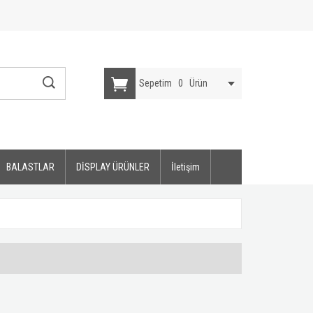
Sepetim
0
Ürün
BALASTLAR
DİSPLAY ÜRÜNLER
İletişim