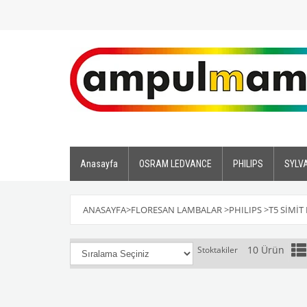
Anasayfa
OSRAM LEDVANCE
PHILIPS
SYLV
ANASAYFA
>
FLORESAN LAMBALAR
>
PHILIPS
>
T5 SİMİ
10 Ürün
Stoktakiler