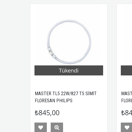
Tükendi
MASTER TL5 22W/827 T5 SİMİT
MAST
FLORESAN PHILIPS
FLOR
₺845,00
₺84