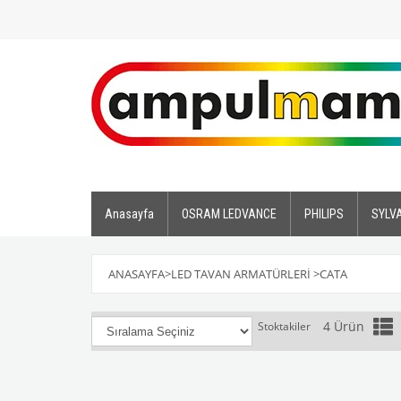
Anasayfa
OSRAM LEDVANCE
PHILIPS
SYLV
ANASAYFA
>
LED TAVAN ARMATÜRLERİ
>
CATA
4 Ürün
Stoktakiler