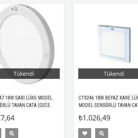
Tükendi
Tükendi
47 18W SARI LÜKS MODEL
CT9246 18W BEYAZ KARE LÜ
ÖRLÜ TAVAN CATA (GECE
MODEL SENSÖRLÜ TAVAN CA
ÜZ AYARLI)
(GECE GÜNDÜZ AYARLI)
7,64
₺1.026,49