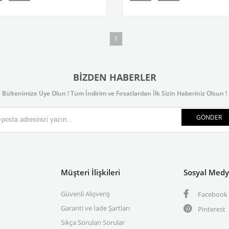
1
BIZDEN HABERLER
Bültenimize Üye Olun ! Tüm İndirim ve Fırsatlardan İlk Sizin Haberiniz Olsun !
GÖNDER
Müşteri İlişkileri
Sosyal Med
Güvenli Alışveriş
Facebook
Garanti ve İade Şartları
Pinterest
Sıkça Sorulan Sorular