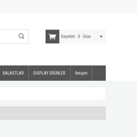
Sepetim
0
Ürün
BALASTLAR
DİSPLAY ÜRÜNLER
İletişim