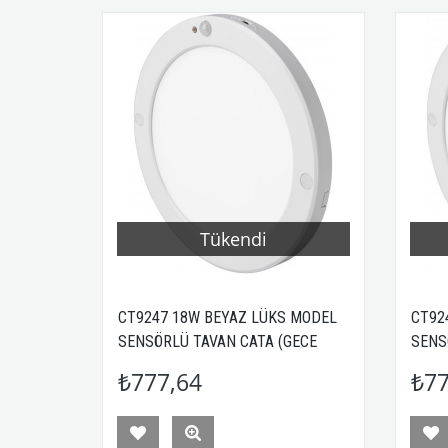
Tükendi
CT9247 18W BEYAZ LÜKS MODEL
CT92
SENSÖRLÜ TAVAN CATA (GECE
SENS
GÜNDÜZ AYARLI)
GÜND
₺777,64
₺77