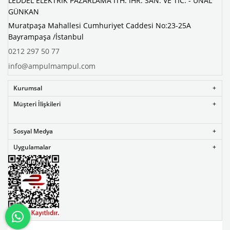
LEDDEL ELEKTRİK PAZARLAMA İTH. İHR. SAN. VE TİC. - ÜNAL
GÜNKAN
Muratpaşa Mahallesi Cumhuriyet Caddesi No:23-25A
Bayrampaşa /İstanbul
0212 297 50 77
info@ampulmampul.com
Kurumsal
Müşteri İlişkileri
Sosyal Medya
Uygulamalar