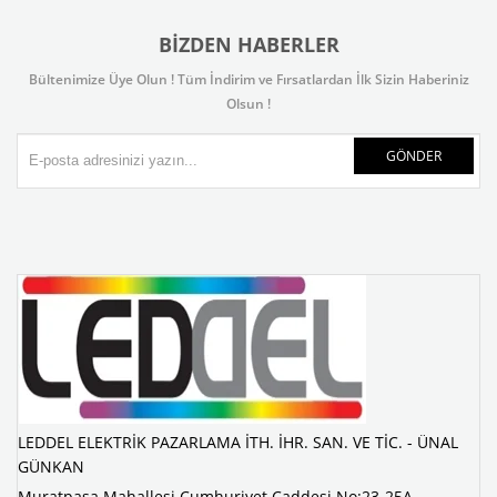
BIZDEN HABERLER
Bültenimize Üye Olun ! Tüm İndirim ve Fırsatlardan İlk Sizin Haberiniz
Olsun !
GÖNDER
LEDDEL ELEKTRİK PAZARLAMA İTH. İHR. SAN. VE TİC. - ÜNAL
GÜNKAN
Muratpaşa Mahallesi Cumhuriyet Caddesi No:23-25A