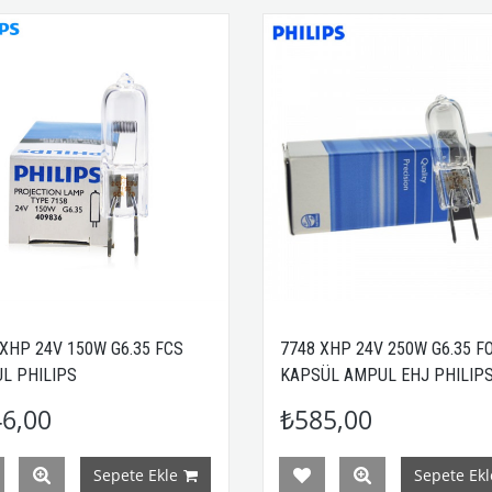
 XHP 24V 150W G6.35 FCS
7748 XHP 24V 250W G6.35 F
L PHILIPS
KAPSÜL AMPUL EHJ PHILIP
6,00
₺585,00
Sepete Ekle
Sepete Ekl