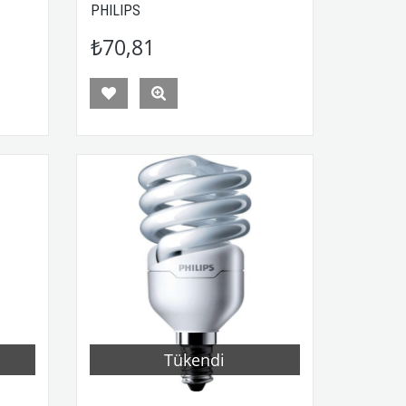
PHILIPS
₺70,81
Tükendi