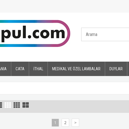
ANIA
CATA
İTHAL
MEDİKAL VE ÖZEL LAMBALAR
DUYLAR
1
2
>