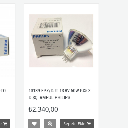
OTO
13189 EPZ/DJT 13.8V 50W GX5.3
S
DİŞÇİ AMPUL PHILIPS
₺2.340,00
e
Sepete Ekle