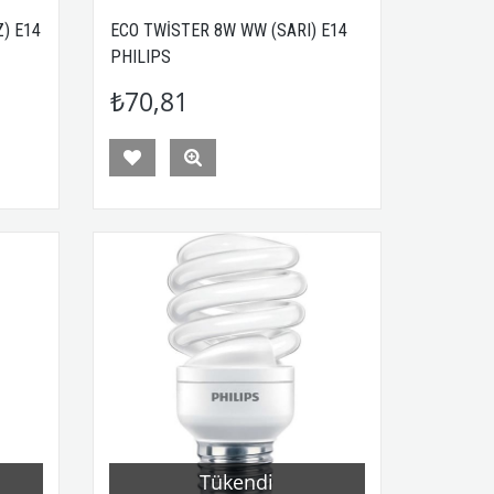
) E14
ECO TWİSTER 8W WW (SARI) E14
PHILIPS
₺70,81
Tükendi