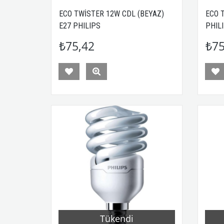
ECO TWİSTER 12W CDL (BEYAZ)
ECO 
E27 PHILIPS
PHIL
₺75,42
₺75
Tükendi