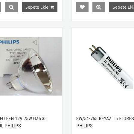
Sepete Ekle
Sepete Ekl
FO EFN 12V 75W GZ6.35
8W/54-765 BEYAZ T5 FLORE
L PHILIPS
PHILIPS