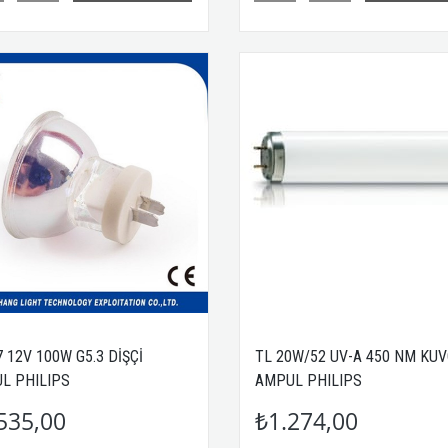
 12V 100W G5.3 DİŞÇİ
TL 20W/52 UV-A 450 NM KU
L PHILIPS
AMPUL PHILIPS
535,00
₺1.274,00