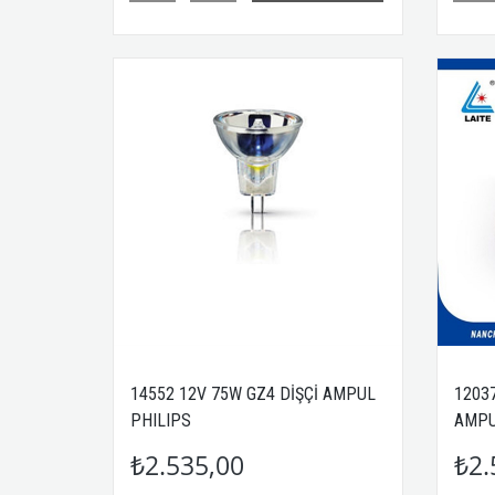
14552 12V 75W GZ4 DİŞÇİ AMPUL
12037
PHILIPS
AMPU
₺2.535,00
₺2.