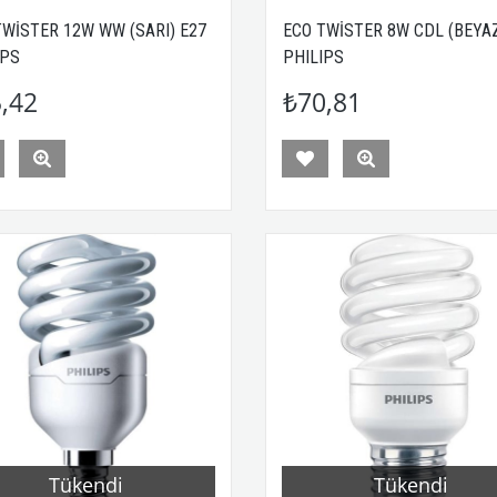
TWİSTER 12W WW (SARI) E27
ECO TWİSTER 8W CDL (BEYAZ
IPS
PHILIPS
,42
₺70,81
Tükendi
Tükendi