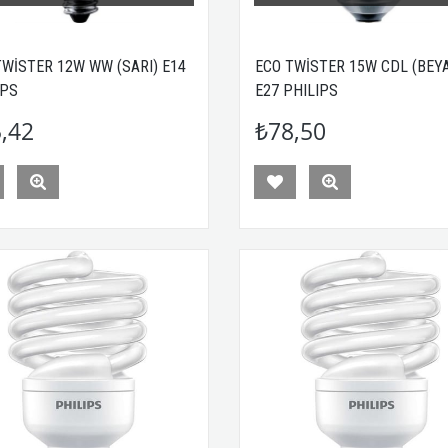
TWİSTER 12W WW (SARI) E14
ECO TWİSTER 15W CDL (BEY
IPS
E27 PHILIPS
,42
₺78,50