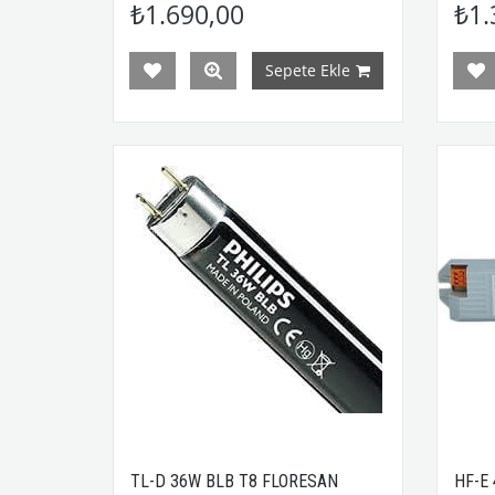
₺1.690,00
₺1.
Sepete Ekle
TL-D 36W BLB T8 FLORESAN
HF-E