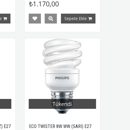
₺1.170,00
e
Sepete Ekle
Tükendi
) E27
ECO TWİSTER 8W WW (SARI) E27