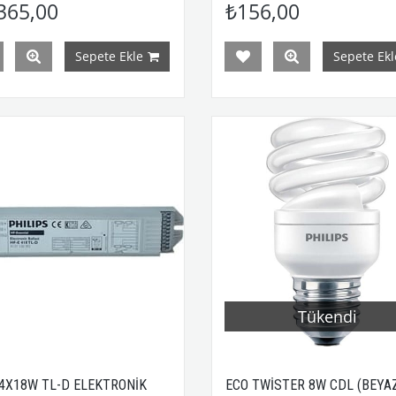
365,00
₺156,00
Sepete Ekle
Sepete Ekl
Tükendi
 4X18W TL-D ELEKTRONİK
ECO TWİSTER 8W CDL (BEYAZ