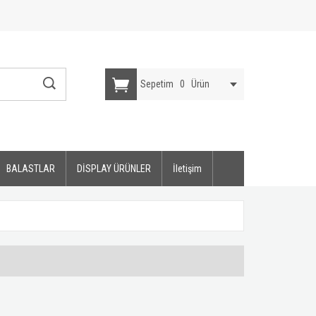
Sepetim
0
Ürün
BALASTLAR
DİSPLAY ÜRÜNLER
İletişim