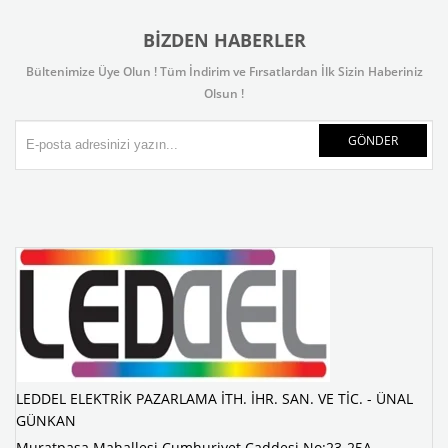
BIZDEN HABERLER
Bültenimize Üye Olun ! Tüm İndirim ve Fırsatlardan İlk Sizin Haberiniz
Olsun !
GÖNDER
LEDDEL ELEKTRİK PAZARLAMA İTH. İHR. SAN. VE TİC. - ÜNAL
GÜNKAN
Muratpaşa Mahallesi Cumhuriyet Caddesi No:23-25A