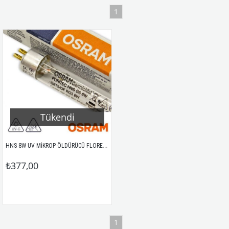
1
Tükendi
HNS 8W UV MİKROP ÖLDÜRÜCÜ FLORESAN OSRAM
₺377,00
1