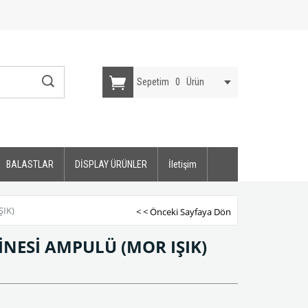
Sepetim
0
Ürün
BALASTLAR
DİSPLAY ÜRÜNLER
İletişim
IK)
< < Önceki Sayfaya Dön
NESİ AMPULÜ (MOR IŞIK)