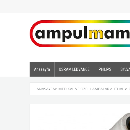
Anasayfa
OSRAM LEDVANCE
PHILIPS
SYLV
ANASAYFA
>
MEDİKAL VE ÖZEL LAMBALAR
>
İTHAL
>