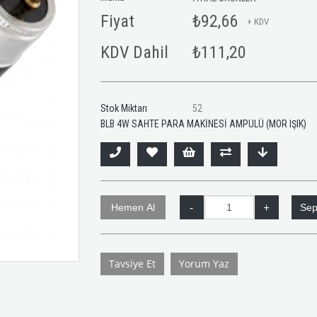
Fiyat
₺92,66
+ KDV
KDV Dahil
₺111,20
Stok Miktarı
52
BLB 4W SAHTE PARA MAKİNESİ AMPULÜ (MOR IŞIK)
Tavsiye Et
Yorum Yaz