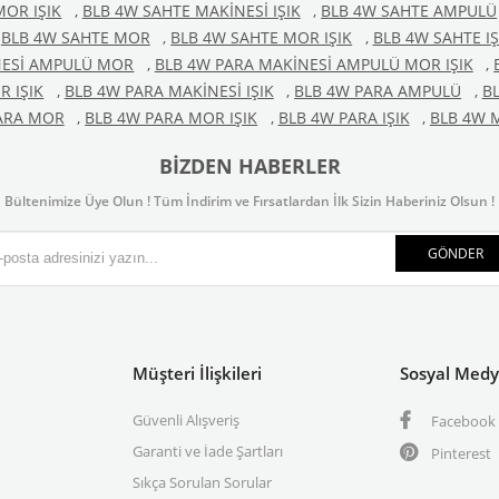
MOR IŞIK
,
BLB 4W SAHTE MAKİNESİ IŞIK
,
BLB 4W SAHTE AMPULÜ
BLB 4W SAHTE MOR
,
BLB 4W SAHTE MOR IŞIK
,
BLB 4W SAHTE IŞ
NESİ AMPULÜ MOR
,
BLB 4W PARA MAKİNESİ AMPULÜ MOR IŞIK
,
R IŞIK
,
BLB 4W PARA MAKİNESİ IŞIK
,
BLB 4W PARA AMPULÜ
,
B
ARA MOR
,
BLB 4W PARA MOR IŞIK
,
BLB 4W PARA IŞIK
,
BLB 4W 
BIZDEN HABERLER
Bültenimize Üye Olun ! Tüm İndirim ve Fırsatlardan İlk Sizin Haberiniz Olsun !
GÖNDER
Müşteri İlişkileri
Sosyal Med
Güvenli Alışveriş
Facebook
Garanti ve İade Şartları
Pinterest
Sıkça Sorulan Sorular