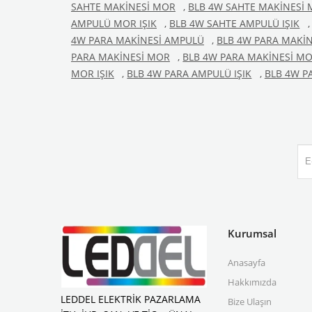
SAHTE MAKİNESİ MOR
,
BLB 4W SAHTE MAKİNESİ 
AMPULÜ MOR IŞIK
,
BLB 4W SAHTE AMPULÜ IŞIK
,
4W PARA MAKİNESİ AMPULÜ
,
BLB 4W PARA MAKİ
PARA MAKİNESİ MOR
,
BLB 4W PARA MAKİNESİ MO
MOR IŞIK
,
BLB 4W PARA AMPULÜ IŞIK
,
BLB 4W P
Kurumsal
Anasayfa
Hakkımızda
LEDDEL ELEKTRİK PAZARLAMA
Bize Ulaşın