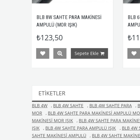
SAHTE PARA MAKİNESİ
BLB 6W SAHTE PARA MAKİNESİ
(MOR IŞIK)
AMPULÜ (MOR IŞIK)
,50
₺118,40
Sepete Ekle
Sepete Ekle
ETIKETLER
BLB 4W
,
BLB 4W SAHTE
,
BLB 4W SAHTE PARA
,
MOR
,
BLB 4W SAHTE PARA MAKİNESİ AMPULÜ MOR
MAKİNESİ MOR IŞIK
,
BLB 4W SAHTE PARA MAKİNES
IŞIK
,
BLB 4W SAHTE PARA AMPULÜ IŞIK
,
BLB 4W 
SAHTE MAKİNESİ AMPULÜ
,
BLB 4W SAHTE MAKİN