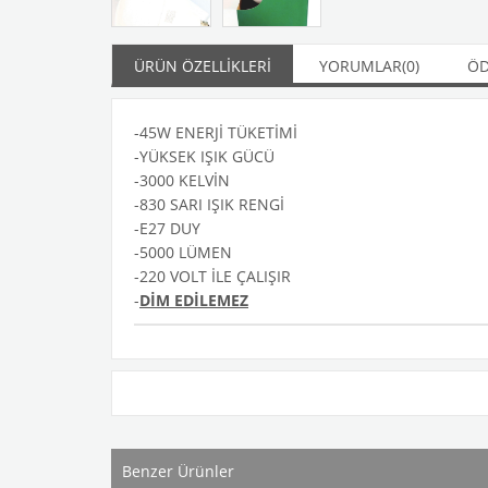
ÜRÜN ÖZELLIKLERI
YORUMLAR
(0)
ÖD
-45W ENERJİ TÜKETİMİ
-YÜKSEK IŞIK GÜCÜ
-3000 KELVİN
-830 SARI IŞIK RENGİ
-E27 DUY
-5000 LÜMEN
-220 VOLT İLE ÇALIŞIR
-
DİM EDİLEMEZ
Benzer Ürünler