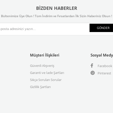
BIZDEN HABERLER
Bültenimize Üye Olun ! Tüm İndirim ve Fırsatlardan İlk Sizin Haberiniz Olsun !
GÖNDER
Müşteri İlişkileri
Sosyal Med
Güvenli Alışveriş
Facebook
Garanti ve İade Şartları
Pinterest
Sıkça Sorulan Sorular
Gizlilik Şartları