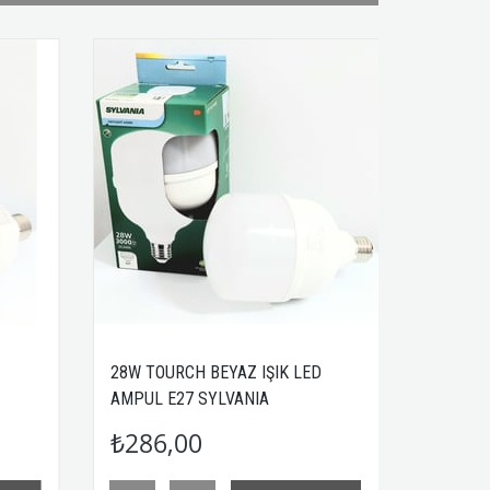
H BEYAZ IŞIK LED
SYLVANIA 8.5W (SARI) 827 LED
 SYLVANIA
AMPUL E27
0
₺49,26