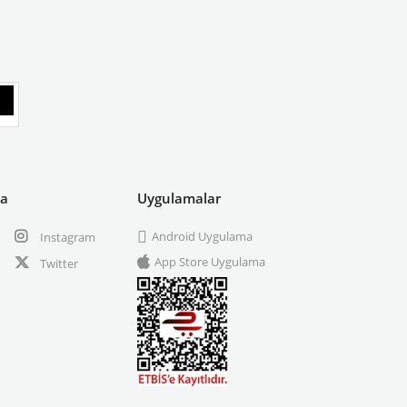
ya
Uygulamalar
Android Uygulama
Instagram
App Store Uygulama
Twitter