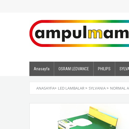
Anasayfa
OSRAM LEDVANCE
PHILIPS
SYLV
ANASAYFA
>
LED LAMBALAR
>
SYLVANIA
>
NORMAL A