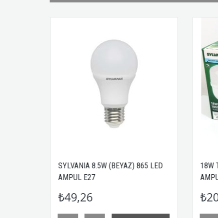
A 8.5W (BEYAZ) 865 LED
18W TOURCH BEYAZ IŞIK LED
E27
AMPUL E27 SYLVANIA
26
₺208,00