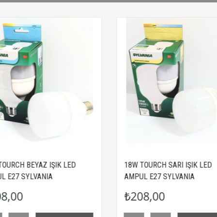
18W TOURCH SARI IŞIK LED
28W TOURC
AMPUL E27 SYLVANIA
AMPUL E27
₺208,00
₺286,0