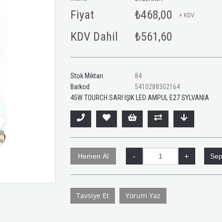
Fiyat
₺468,00
+ KDV
KDV Dahil
₺561,60
Stok Miktarı
84
Barkod
5410288302164
45W TOURCH SARI IŞIK LED AMPUL E27 SYLVANIA
Tavsiye Et
Yorum Yaz